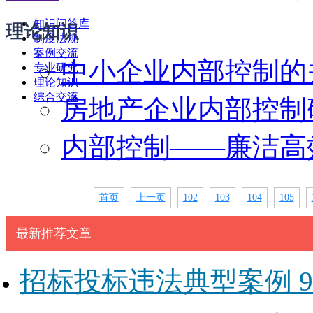
知识问答库
理论知识
制度法规
案例交流
中小企业内部控制的
专业研究
理论知识
综合交流
房地产企业内部控制
内部控制——廉洁高
首页
上一页
102
103
104
105
最新推荐文章
招标投标违法典型案例 9