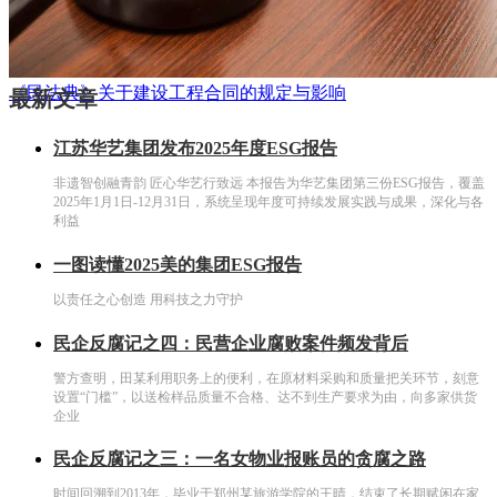
《民法典》关于建设工程合同的规定与影响
最新文章
江苏华艺集团发布2025年度ESG报告
非遗智创融青韵 匠心华艺行致远 本报告为华艺集团第三份ESG报告，覆盖
2025年1月1日-12月31日，系统呈现年度可持续发展实践与成果，深化与各
利益
一图读懂2025美的集团ESG报告
以责任之心创造 用科技之力守护
民企反腐记之四：民营企业腐败案件频发背后
警方查明，田某利用职务上的便利，在原材料采购和质量把关环节，刻意
设置“门槛”，以送检样品质量不合格、达不到生产要求为由，向多家供货
企业
民企反腐记之三：一名女物业报账员的贪腐之路
时间回溯到2013年，毕业于郑州某旅游学院的王晴，结束了长期赋闲在家