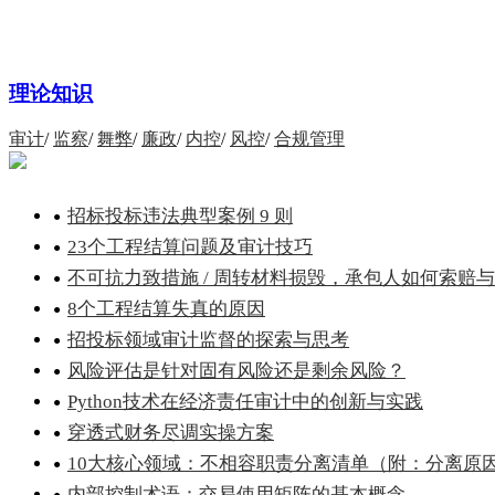
理论知识
审计
/
监察
/
舞弊
/
廉政
/
内控
/
风控
/
合规管理
招标投标违法典型案例 9 则
23个工程结算问题及审计技巧
不可抗力致措施 / 周转材料损毁，承包人如何索赔与..
8个工程结算失真的原因
招投标领域审计监督的探索与思考
风险评估是针对固有风险还是剩余风险？
Python技术在经济责任审计中的创新与实践
穿透式财务尽调实操方案
10大核心领域：不相容职责分离清单（附：分离原因.
内部控制术语：交易使用矩阵的基本概念