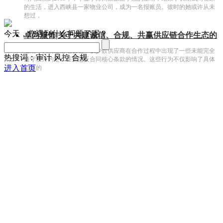
的生活，进入西峡县一家物业公司，成为一名报账员。彼时的她或许从未
想过，
今天，您遇到什么问题了呢？
卓尚服饰|关于共建诚信、合规、共赢供应链合作生态的
近期，我们遗憾地发现，极少数供应商在合作过程中出现了一些未能完全
热搜词：审计 风控 合规
遵守双方约定、甚至违反合同核心条款的情况。这些行为不仅影响了具体
进入首页
订单的