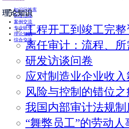
知识问答库
理论知识
制度法规
案例交流
工程开工到竣工完整
专业研究
理论知识
综合交流
离任审计：流程、所
研发访谈问卷
应对制造业企业收入
风险与控制的错位之
我国内部审计法规制
“舞弊员工”的劳动